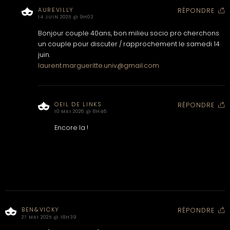
AUREVILLY
RÉPONDRE
14 JUIN 2025 @ 9H03
Bonjour couple 40ans, bon milieu socio pro cherchons
un couple pour discuter / rapprochement le samedi 14
juin.
laurent.margueritte.univ@gmail.com
OEIL DE LINKS
RÉPONDRE
10 MAI 2026 @ 8H46
Encore la !
BEN&VICKY
RÉPONDRE
27 MAI 2025 @ 18H39