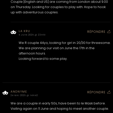
Couple [English and US] are coming from London about 9.00
on Thursday. Looking for couples to play with. Hope to hook
up with adventurous couples.
LA KRU
RÉPONDRE
5 JUIN 2025 @ 23H51
We R couple 44yo, looking for girl in 20/30 for threesome.
We are planning our visit on June the 17th in the
afternoon hours.
Looking forward to some play.
ANONYME
RÉPONDRE
24 MAI 2025 @ 14H42
We are a couple in early 50s, have been to le Mask before.
Visiting again on 11 June and hoping to meet another couple.