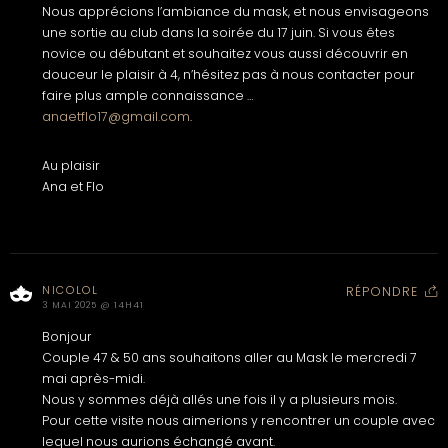
Nous apprécions l’ambiance du mask, et nous envisageons
une sortie au club dans la soirée du 17 juin. Si vous êtes
novice ou débutant et souhaitez vous aussi découvrir en
douceur le plaisir à 4, n’hésitez pas à nous contacter pour
faire plus ample connaissance …
anaetflo17@gmail.com
.
Au plaisir
Ana et Flo
NICOLOL
RÉPONDRE
3 MAI 2025 @ 14H41
Bonjour
Couple 47 & 50 ans souhaitons aller au Mask le mercredi 7
mai après-midi.
Nous y sommes déjà allés une fois il y a plusieurs mois.
Pour cette visite nous aimerions y rencontrer un couple avec
lequel nous aurions échangé avant.