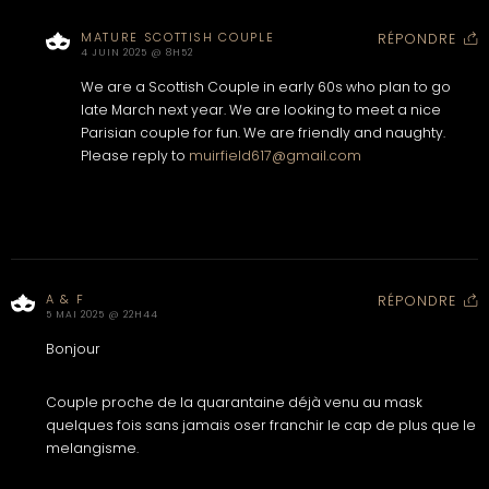
MATURE SCOTTISH COUPLE
RÉPONDRE
4 JUIN 2025 @ 8H52
We are a Scottish Couple in early 60s who plan to go
late March next year. We are looking to meet a nice
Parisian couple for fun. We are friendly and naughty.
Please reply to
muirfield617@gmail.com
A & F
RÉPONDRE
5 MAI 2025 @ 22H44
Bonjour
Couple proche de la quarantaine déjà venu au mask
quelques fois sans jamais oser franchir le cap de plus que le
melangisme.