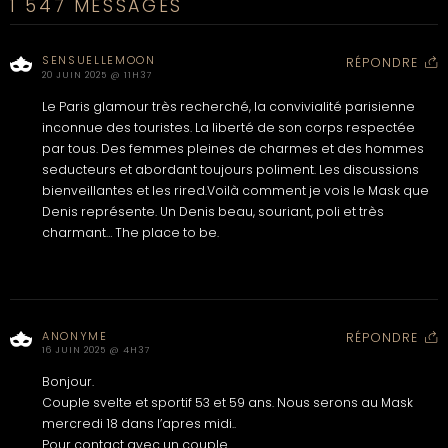
1 547 MESSAGES
SENSUELLEMOON
RÉPONDRE
20 JUIN 2025 @ 11H37
Le Paris glamour très recherché, la convivialité parisienne
inconnue des touristes. La liberté de son corps respectée
par tous. Des femmes pleines de charmes et des hommes
seducteurs et abordant toujours poliment. Les discussions
bienveillantes et les rired.Voilà comment je vois le Mask que
Denis représente. Un Denis beau, souriant, poli et très
charmant… The place to be.
ANONYME
RÉPONDRE
16 JUIN 2025 @ 4H37
Bonjour.
Couple svelte et sportif 53 et 59 ans. Nous serons au Mask
mercredi 18 dans l’apres midi..
Pour contact avec un couple