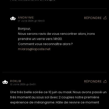
ANONYME
RÉPONDRE
17 JUIN 2025 @ 19H13
Bonjour,
Nous serons ravis de vous rencontrer alors, irons
prendre un verre vers 14h30.
Comment vous reconnaître alors ?
m.larza@laposte.net
ROXLIB
RÉPONDRE
12 JUIN 2025 @ 0H07
Une très belle soirée ce 10 juin au mask. Nous avons passé un
très moment au sous sol àvec 2 couples notre première
expérience de mélangisme. Hâte de revivre ce moment