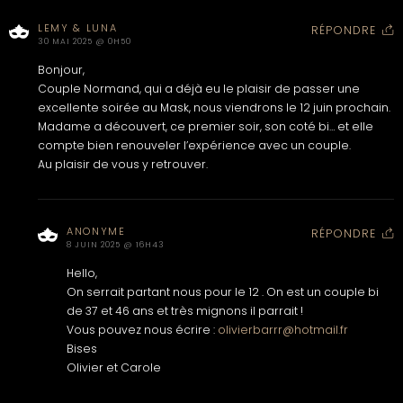
LEMY & LUNA
RÉPONDRE
30 MAI 2025 @ 0H50
Bonjour,
Couple Normand, qui a déjà eu le plaisir de passer une
excellente soirée au Mask, nous viendrons le 12 juin prochain.
Madame a découvert, ce premier soir, son coté bi… et elle
compte bien renouveler l’expérience avec un couple.
Au plaisir de vous y retrouver.
ANONYME
RÉPONDRE
8 JUIN 2025 @ 16H43
Hello,
On serrait partant nous pour le 12 . On est un couple bi
de 37 et 46 ans et très mignons il parrait !
Vous pouvez nous écrire :
olivierbarrr@hotmail.fr
Bises
Olivier et Carole