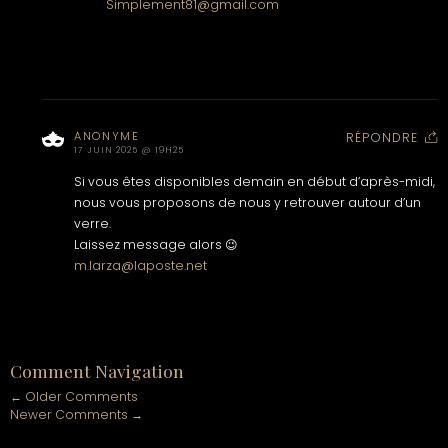
Simplement81@gmail.com
ANONYME
RÉPONDRE
17 JUIN 2025 @ 19H25
Si vous êtes disponibles demain en début d’après-midi,
nous vous proposons de nous y retrouver autour d’un
verre.
Laissez message alors 😉
m.larza@laposte.net
Comment Navigation
← Older Comments
Newer Comments →