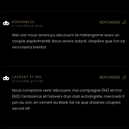
ROXANNE25
RÉPONDRE
11 JUIN 2025 @ 19H10
Hier soir nous avons pu decouvrir le mélangisme avec un
couple expérimenté. Nous avons adoré. J’espère que l’on se
recroisera bientot.
LAURENT ET MH
RÉPONDRE
9 JUIN 2025 @ 17H49
Nous comptons venir découvrir, ma compagne (56) et moi
(60), l’ambiance et l’univers d’un club echangiste, mercredi 11
juin au soir, en venant au Mask. Est ce que d’autres couples
seront là?