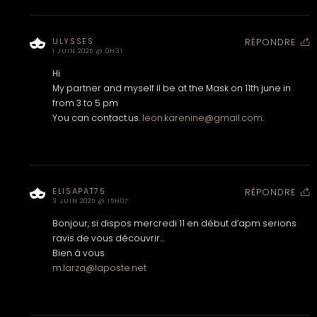
ULYSSES
RÉPONDRE
1 JUIN 2025 @ 0H31
Hi
My partner and myself ll be at the Mask on 11th june in
from 3 to 5 pm
You can contact.us.
leon.karenine@gmail.com
.
ELISAPAT75
RÉPONDRE
3 JUIN 2025 @ 15H07
Bonjour, si dispos mercredi 11 en début d’apm serions
ravis de vous découvrir…
Bien à vous
m.larza@laposte.net